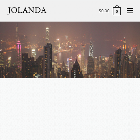
$
0.00
0