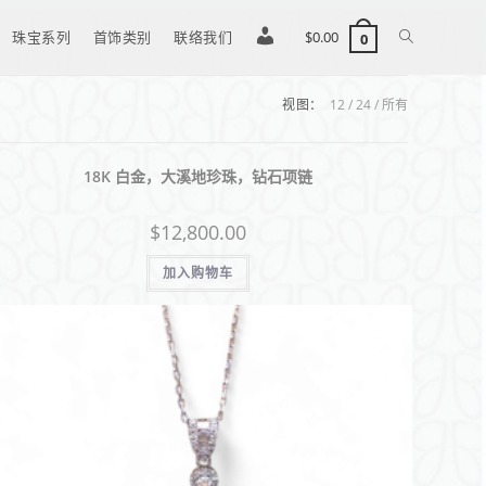
珠宝系列
首饰类别
联络我们
登
$
0.00
0
视图：
12
24
所有
入
18K 白金，大溪地珍珠，钻石项链
/
$
12,800.00
注
加入购物车
册