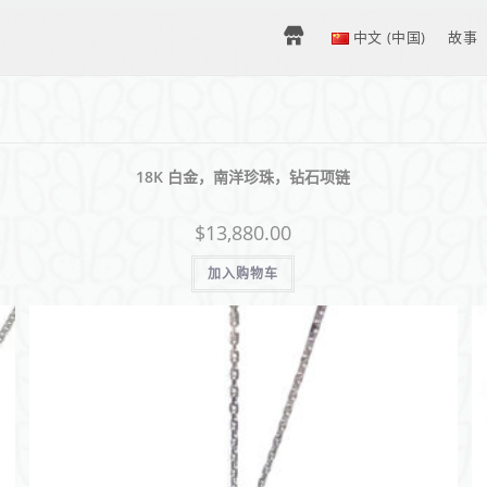
H
中文 (中国)
故事
O
18K 白金，南洋珍珠，钻石项链
M
$
13,880.00
E
加入购物车
–
中
文