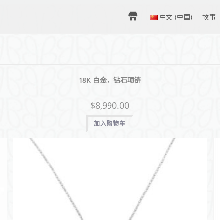
H
中文 (中国)
故事
O
18K 白金，钻石项链
M
$
8,990.00
E
加入购物车
–
中
文