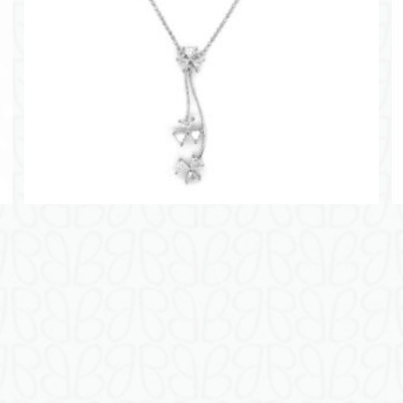
(
中
国
)