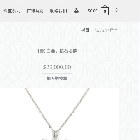
珠宝系列
首饰类别
联络我们
登
$
0.00
0
视图：
12
24
所有
入
18K 白金，钻石项链
/
$
22,000.00
注
加入购物车
册