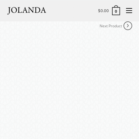
$
0.00
0
Next Product