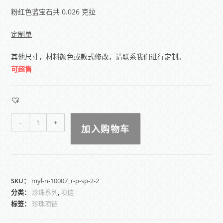
粉红色蓝宝石共 0.026 克拉
定制
单
其他尺寸，材料颜色或款式修改，请联系我们进行定制。
可超售
-
+
加入购物车
SKU：
myl-n-10007_r-p-sp-2-2
分类：
珍珠系列
,
项链
标签：
珍珠项链