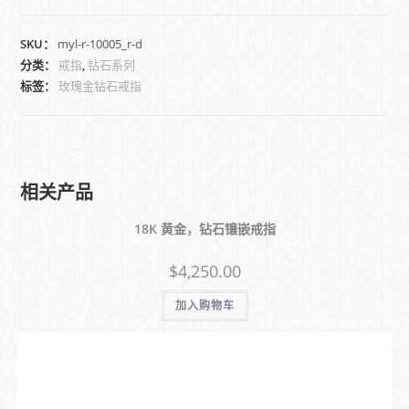
SKU：
myl-r-10005_r-d
分类：
戒指
,
钻石系列
标签：
玫瑰金钻石戒指
相关产品
18K 黄金，钻石镶嵌戒指
$
4,250.00
加入购物车