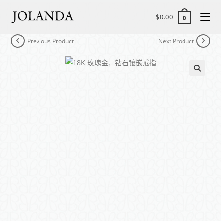
$
0.00
0
Previous Product
Next Product