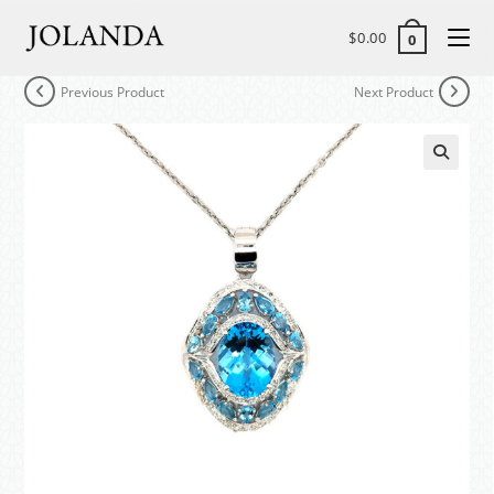
$
0.00
0
Previous Product
Next Product
🔍