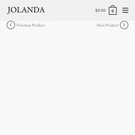
$
0.00
0
Previous Product
Next Product