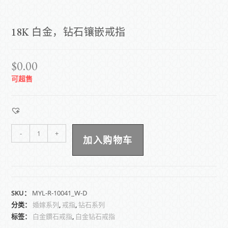
18K 白金，钻石镶嵌戒指
$
0.00
可超售
-
+
加入购物车
SKU：
MYL-R-10041_W-D
分类：
婚嫁系列
,
戒指
,
钻石系列
标签：
白金鑽石戒指
,
白金钻石戒指