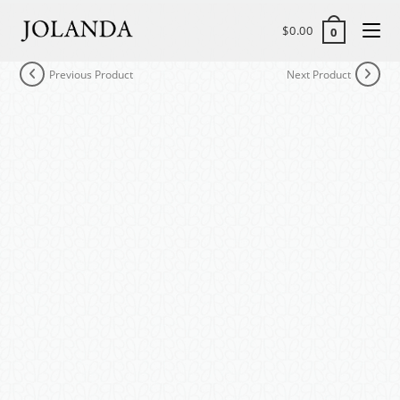
$
0.00
0
Previous Product
Next Product