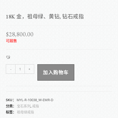
18K 金，祖母绿、黄钻, 钻石戒指
$
28,800.00
可超售
-
+
加入购物车
SKU：
MYL-R-10038_W-EMR-D
分类：
宝石系列
,
戒指
标签：
祖母绿戒指