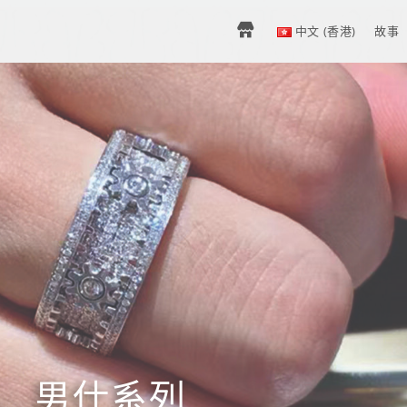
H
中文 (香港)
故事
O
M
E
–
中
男仕系列
文