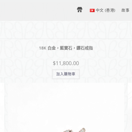
H
中文 (香港)
故事
O
18K 白金，藍寶石，鑽石戒指
M
$
11,800.00
E
加入購物車
–
中
文