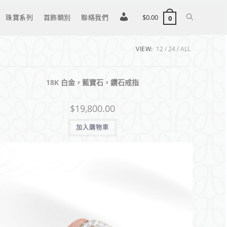
珠寶系列
首飾類別
聯絡我們
登
$
0.00
0
VIEW:
12
24
ALL
入
18K 白金，藍寶石，鑽石戒指
/
$
19,800.00
註
加入購物車
冊