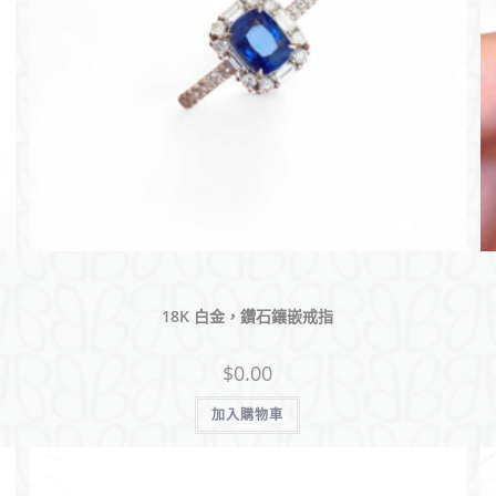
(
香
港
)
18K 白金，鑽石鑲嵌戒指
$
0.00
加入購物車