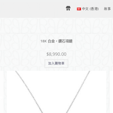
H
中文 (香港)
故事
O
18K 白金，鑽石項鏈
M
$
8,990.00
E
加入購物車
–
中
文