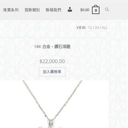
珠寶系列
首飾類別
聯絡我們
登
$
0.00
0
VIEW:
12
24
ALL
入
18K 白金，鑽石項鏈
/
$
22,000.00
註
加入購物車
冊