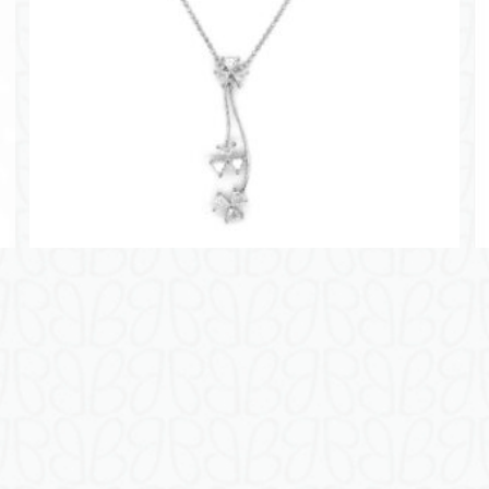
(
香
港
)