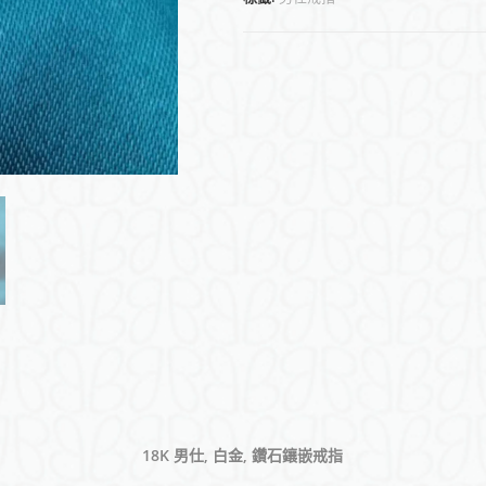
(
香
港
)
18K 男仕, 白金, 鑽石鑲嵌戒指