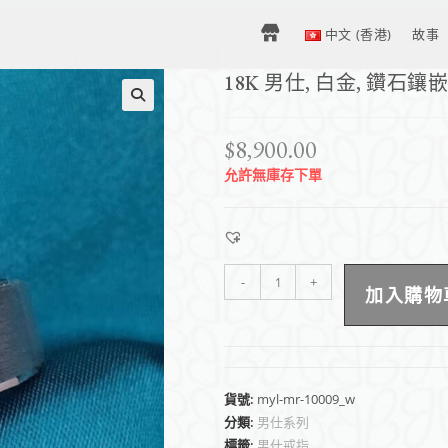
H
中文 (香港)
故事
18K 男仕, 白金, 鑽石鑲
O
$
8,900.00
M
允許無庫存下單
E
-
+
加入購物
–
中
貨號:
myl-mr-10009_w
分類:
男仕系列
文
標籤:
男仕戒指