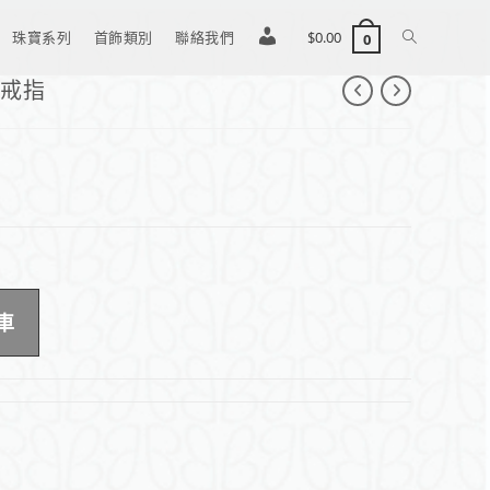
珠寶系列
首飾類別
聯絡我們
登
$
0.00
0
嵌戒指
入
/
註
車
冊