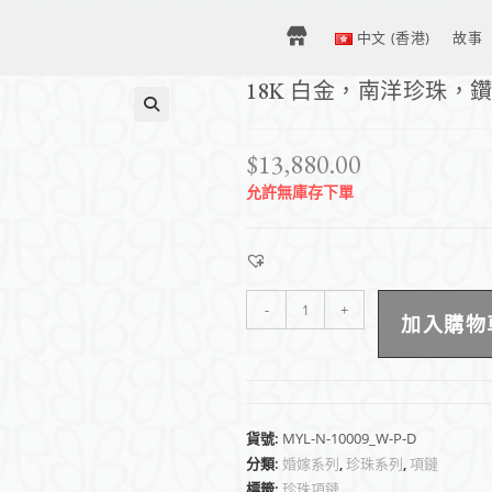
H
中文 (香港)
故事
18K 白金，南洋珍珠，
O
$
13,880.00
M
允許無庫存下單
E
-
+
加入購物
–
中
貨號:
MYL-N-10009_W-P-D
分類:
婚嫁系列
,
珍珠系列
,
項鏈
文
標籤:
珍珠項鏈