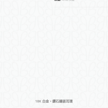
(
香
港
)
18K 白金，鑽石鑲嵌耳環