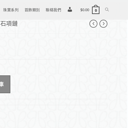
珠寶系列
首飾類別
聯絡我們
登
$
0.00
0
鑽石項鏈
入
/
註
車
冊