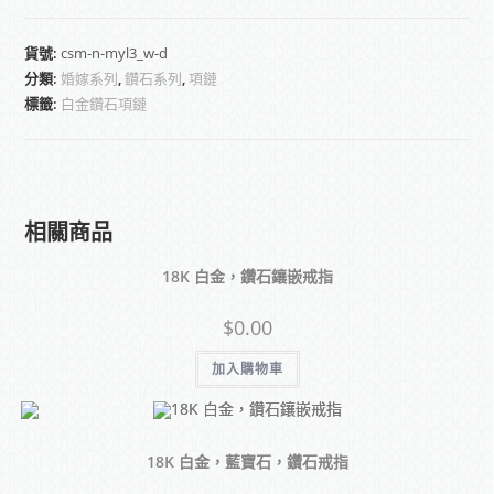
貨號:
csm-n-myl3_w-d
分類:
婚嫁系列
,
鑽石系列
,
項鏈
標籤:
白金鑽石項鏈
相關商品
18K 白金，鑽石鑲嵌戒指
$
0.00
加入購物車
18K 白金，藍寶石，鑽石戒指