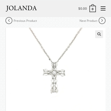
$
0.00
0
Previous Product
Next Product
🔍